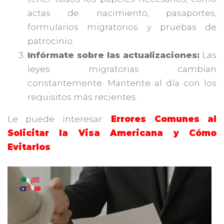
actas de nacimiento, pasaportes,
formularios migratorios y pruebas de
patrocinio.
Infórmate sobre las actualizaciones:
Las
leyes migratorias cambian
constantemente. Mantente al día con los
requisitos más recientes.
Le puede interesar:
Errores Comunes al
Solicitar la Visa Americana y Cómo
Evitarlos