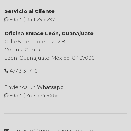
Servicio al Cliente
+ (52 1) 33 1129 8297
Oficina Enlace León, Guanajuato
Calle 5 de Febrero 202 B
Colonia Centro
León, Guanajuato, México, CP 37000
477 313 17 10
Envíenos un
Whatsapp
+ (52 1) 477 524 9568
contacto@mexusmigracion.com