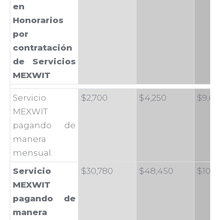
en
Honorarios
por
contratación
de Servicios
MEXWIT
Servicio
$2,700
$4,250
$9,60
MEXWIT
pagando de
manera
mensual.
Servicio
$30,780
$48,450
$109
MEXWIT
pagando de
manera