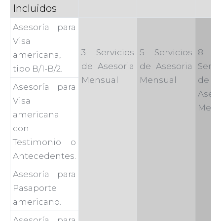
Incluidos
Asesoría para
Visa
3 Servicios
5 Servicios
8
americana,
de Asesoria
de Asesoria
Servi
tipo B/1-B/2.
Mensual
Mensual
de
Asesoría para
Aseso
Visa
Mens
americana
con
Testimonio o
Antecedentes.
Asesoría para
Pasaporte
americano.
Asesoría para