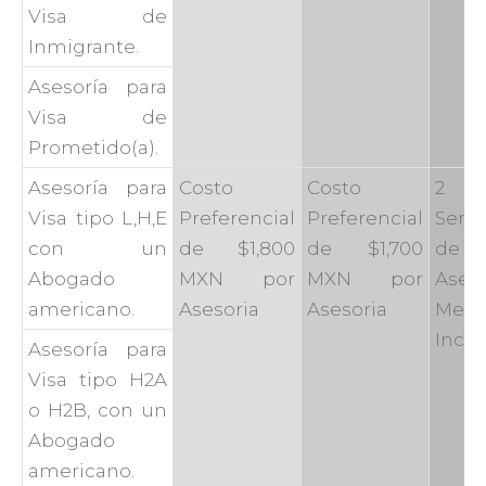
Visa de
Inmigrante.
Asesoría para
Visa de
Prometido(a).
Asesoría para
Costo
Costo
2
Visa tipo L,H,E
Preferencial
Preferencial
Servi
con un
de $1,800
de $1,700
de
Abogado
MXN por
MXN por
Aseso
americano.
Asesoria
Asesoria
Mens
Inclu
Asesoría para
Visa tipo H2A
o H2B, con un
Abogado
americano.